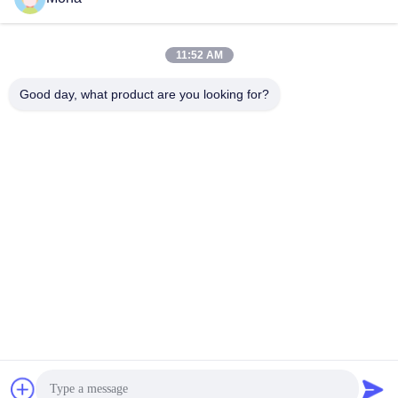
Rood draagbord 30m polyurethaan
Keramische Directe Bond
rok lange levensduur
Katrolbekleding
De Raad Van De
Ceramische Katrolbekleding
Transportbandrok
November 06, 2025
11:52 AM
December 06, 2024
Good day, what product are you looking for?
00:14
00:18
ceramische pijp
de bar van het transportbandeffect
Ceramische Slijtagevoering
Andere Video's
December 06, 2024
April 12, 2023
00:25
00:45
transportband zuiveringsinstallatie
Koud systeem plakkend
Andere Video's
Andere Video's