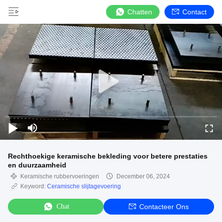
Chatten
Contact
Rechthoekige keramische bekleding voor betere prestaties
en duurzaamheid
Keramische rubbervoeringen
December 06, 2024
Keyword:
Ceramische slijtagevoering
Chat
Contacteer Ons