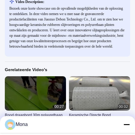
Video Description:
Bezoek onze korte showcase om de opvallende mogelijkheden van de oplossing
te ontdekken. In deze video nemen we u mee naar de geavanceerde
productiefaciliteiten van Jiaozuo Debon Technology Co., Ltd. om te zien hoe we
hoogwaardige keramische rubberen slijtvoeringen en polyurethaan plinten
ontwikkelen en produceren. U leert over onze innovatieve slijtageoplossingen die
op maat zijn gemaakt voor de mijnbouw- en materiaalverwerkingsindustrie, bent
getuige van onze kwaliteitstestprocessen en begrijpt hoe onze producten
betrouwbaarheid bieden in veeleisende toepassingen over de hele wereld.
Gerelateerde Video's
00:27
00:02
Rood draagbord 30m polyurethaan
Keramische Directe Bond
rok lange levensduur
Katrolbekleding
Mona
De Raad Van De
Ceramische Katrolbekleding
Transportbandrok
November 06, 2025