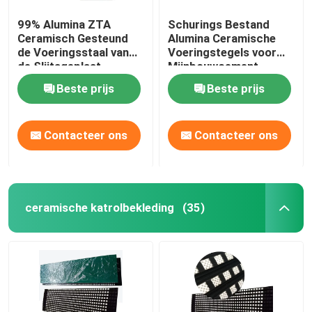
99% Alumina ZTA
Schurings Bestand
Ceramisch Gesteund
Alumina Ceramische
de Voeringsstaal van
Voeringstegels voor
de Slijtageplaat
Mijnbouwcement
Beste prijs
Beste prijs
Contacteer ons
Contacteer ons
ceramische katrolbekleding
(35)