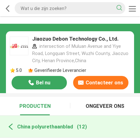
Jiaozuo Debon Technology Co., Ltd.
intersection of Muluan Avenue and Yiye
Road, Longquan Street, Wuzhi County, Jiaozuo
City, Henan Province,China
5.0
Geverifieerde Leverancier
Bel nu
Contacteer ons
PRODUCTEN
ONGEVEER ONS
China polyurethaanblad
(12)