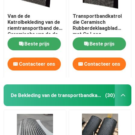
Van de de
Transportbandkatrol
Katrolbekleding van de
die Ceramisch
riemtransportband de
Rubberdeklaagblad
Ceramische van de de
met Cn Laag
Trommelkatrol
achterblijven Plakkend
Beste prijs
Beste prijs
Rubberbekleding
Contacteer ons
Contacteer ons
De Bekleding van de transportbandkatrol
(30)