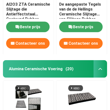
Al2O3 ZTA Ceramische
De aangepaste Tegels
Slijtage die
van de de Hellings
Antieffectstaal
Ceramische Slijtage
Gesteund Rubber
van Slijtage Rubber
voeren
Ceramische Voeringen
Beste prijs
Beste prijs
Contacteer ons
Contacteer ons
Alumina Ceramische Voering
(20)