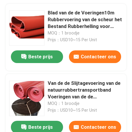
Blad van de de Voeringen10m
Rubbervoering van de scheur het
Bestand Rubberhelling voor
Mijnbouwmateriaal
MOQ：1 broodje
Prijs：USD10~15 Per Unit
Beste prijs
Contacteer ons
Van de de Slijtagevoering van de
natuurrubbertransportband
Voeringen van de de
Hellingsslijtage de
MOQ：1 broodje
Schokbestendige
Prijs：USD10~15 Per Unit
Beste prijs
Contacteer ons