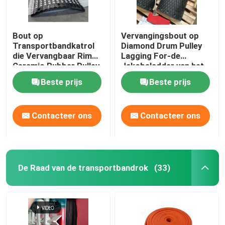
Bout op
Vervangingsbout op
Transportbandkatrol
Diamond Drum Pulley
die Vervangbaar Rim
Lagging For-de
Ceramic Rubber Pulley
Jakobsladder van het
Lagging achterblijven
Ovenvoer
Beste prijs
Beste prijs
Contacteer ons
Contacteer ons
De Raad van de transportbandrok
(33)