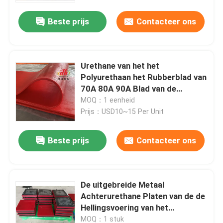
Beste prijs
Contacteer ons
Urethane van het het
Polyurethaan het Rubberblad van
70A 80A 90A Blad van de
Effectvoering
MOQ：1 eenheid
Prijs：USD10~15 Per Unit
Beste prijs
Contacteer ons
Thuis
De uitgebreide Metaal
Producten
Achterurethane Platen van de de
Hellingsvoering van het
Voeringspolyurethaan
Videos
MOQ：1 stuk