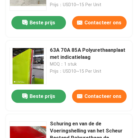
Prijs：USD10~15 Per Unit
Over ons
Beste prijs
Contacteer ons
Fabrieksreis
63A 70A 85A Polyurethaanplaat
Kwaliteitscontrole
met indicatielaag
MOQ：1 stuk
Prijs：USD10~15 Per Unit
Contacteer ons
nieuws
Beste prijs
Contacteer ons
Ceramische slijtagevoering
Schuring en van de de
Voeringshelling van het Scheur
Alumina Ceramische Voering
Bestand Polyurethaan de