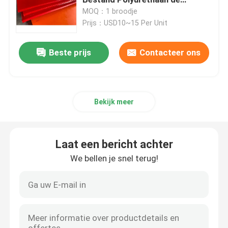
Slijtagevoering
MOQ：1 broodje
Prijs：USD10~15 Per Unit
ceramische katrolbekleding
Beste prijs
Contacteer ons
De Bekleding van de transportbandkatrol
De Raad van de transportbandrok
Bekijk meer
de dubbele raad van de verbindingsrok
Laat een bericht achter
De Bars van het transportbandeffect
We bellen je snel terug!
het bed van het transportbandeffect
polyurethaanblad