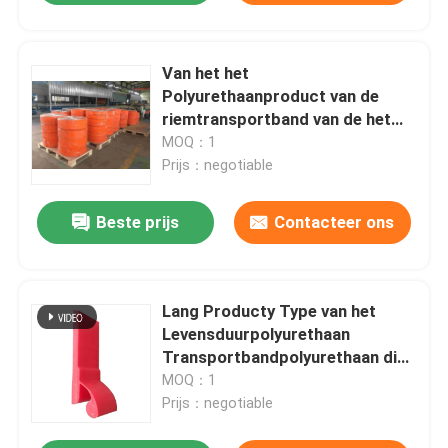
Van het het
Polyurethaanproduct van de
riemtransportband van de het
Polyurethaantransportband van
MOQ：1
Duro 70a 63a de Rokraad
Prijs：negotiable
Beste prijs
Contacteer ons
Lang Producty Type van het
Levensduurpolyurethaan
Transportbandpolyurethaan die
30m in Broodje begrenzen
MOQ：1
Prijs：negotiable