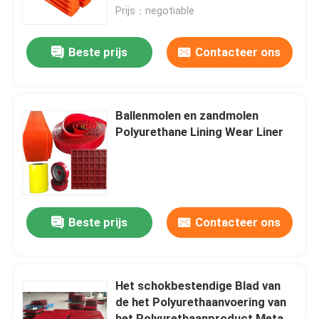
Prijs：negotiable
Over ons
Beste prijs
Contacteer ons
Fabrieksreis
Ballenmolen en zandmolen
Kwaliteitscontrole
Polyurethane Lining Wear Liner
Contacteer ons
nieuws
Beste prijs
Contacteer ons
Ceramische slijtagevoering
Het schokbestendige Blad van
de het Polyurethaanvoering van
Alumina Ceramische Voering
het Polyurethaanproduct Metaal