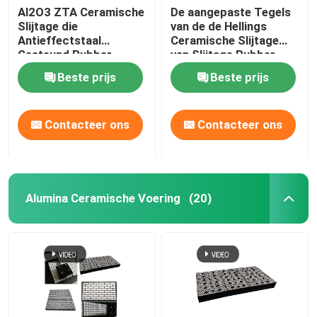
Al2O3 ZTA Ceramische
De aangepaste Tegels
Slijtage die
van de de Hellings
Antieffectstaal
Ceramische Slijtage
Gesteund Rubber
van Slijtage Rubber
voeren
Ceramische Voeringen
Beste prijs
Beste prijs
Contacteer ons
Contacteer ons
Alumina Ceramische Voering
(20)