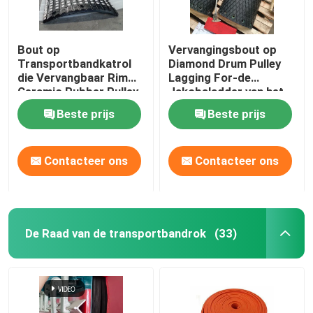
Bout op
Vervangingsbout op
Transportbandkatrol
Diamond Drum Pulley
die Vervangbaar Rim
Lagging For-de
Ceramic Rubber Pulley
Jakobsladder van het
Lagging achterblijven
Ovenvoer
Beste prijs
Beste prijs
Contacteer ons
Contacteer ons
De Raad van de transportbandrok
(33)