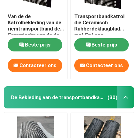
Van de de
Transportbandkatrol
Katrolbekleding van de
die Ceramisch
riemtransportband de
Rubberdeklaagblad
Ceramische van de de
met Cn Laag
Trommelkatrol
achterblijven Plakkend
Beste prijs
Beste prijs
Rubberbekleding
Contacteer ons
Contacteer ons
De Bekleding van de transportbandkatrol
(30)