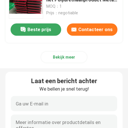
Gesteunde
MOQ：1
Prijs：negotiable
ceramische katrolbekleding
Beste prijs
Contacteer ons
De Bekleding van de transportbandkatrol
De Raad van de transportbandrok
Bekijk meer
de dubbele raad van de verbindingsrok
Laat een bericht achter
De Bars van het transportbandeffect
We bellen je snel terug!
het bed van het transportbandeffect
polyurethaanblad