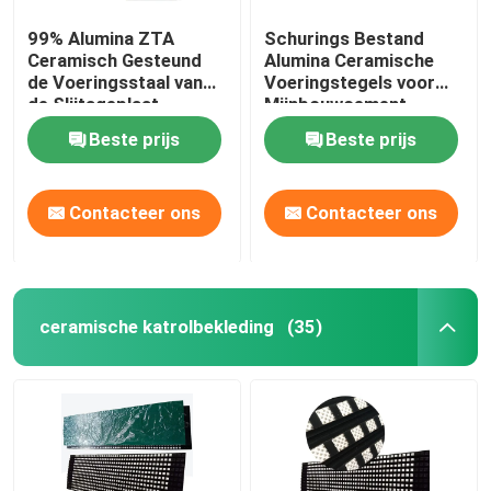
99% Alumina ZTA
Schurings Bestand
Ceramisch Gesteund
Alumina Ceramische
de Voeringsstaal van
Voeringstegels voor
de Slijtageplaat
Mijnbouwcement
Beste prijs
Beste prijs
Contacteer ons
Contacteer ons
ceramische katrolbekleding
(35)