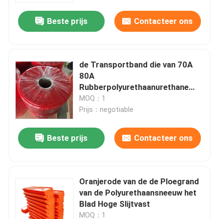
Beste prijs
Contacteer ons
de Transportband die van 70A
80A
Rubberpolyurethaanurethane
Skirtboard begrenzen
MOQ：1
Prijs：negotiable
Beste prijs
Contacteer ons
Thuis
Oranjerode van de de Ploegrand
Producten
van de Polyurethaansneeuw het
Blad Hoge Slijtvast
Videos
MOQ：1