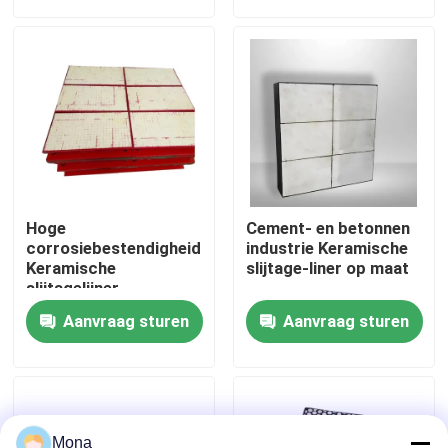
Over ons
Fabrieksreis
Kwaliteitscontrole
Hoge
Cement- en betonnen
Contacteer ons
corrosiebestendigheid
industrie Keramische
Keramische
slijtage-liner op maat
slijtagelijner
Abrasiebestendig
nieuws
Aanvraag sturen
Aanvraag sturen
Ceramische slijtagevoering
Alumina Ceramische Voering
Mona