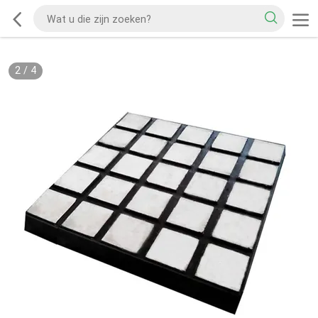
2
/
4