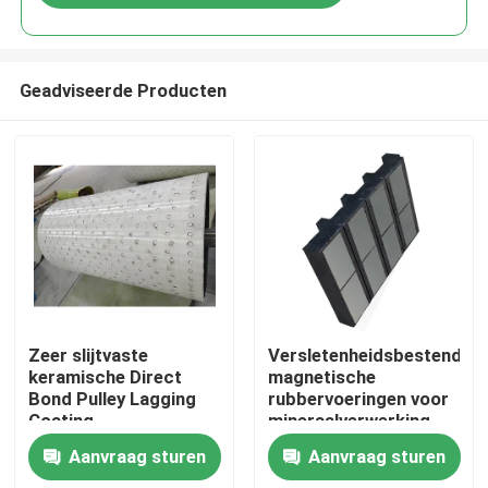
Geadviseerde Producten
Thuis
Zeer slijtvaste
Versletenheidsbestendige
keramische Direct
magnetische
Bond Pulley Lagging
rubbervoeringen voor
Producten
Coating
mineraalverwerking
Aanvraag sturen
Aanvraag sturen
Videos