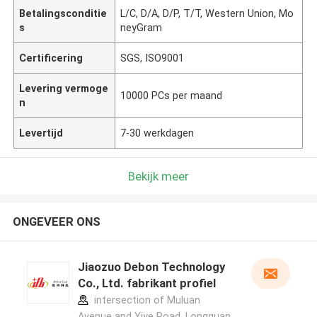
Betalingsconditie
L/C, D/A, D/P, T/T, Western Union, Mo
s
neyGram
Certificering
SGS, ISO9001
Levering vermoge
10000 PCs per maand
n
Levertijd
7-30 werkdagen
Bekijk meer
ONGEVEER ONS
Jiaozuo Debon Technology
Co., Ltd. fabrikant profiel
intersection of Muluan
Avenue and Yiye Road, Longquan