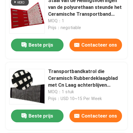
Staal van de Hellingsvoeringen
van de polyurethaan steunde het
Ceramische Transportband
Slijtvaste Voering
MOQ：1
Prijs：negotiable
Beste prijs
Contacteer ons
Transportbandkatrol die
Ceramisch Rubberdeklaagblad
met Cn Laag achterblijven
Plakkend
MOQ：1 stuk
Prijs：USD 10~15 Per Week
Beste prijs
Contacteer ons