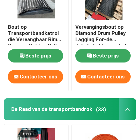
Bout op
Vervangingsbout op
Transportbandkatrol
Diamond Drum Pulley
die Vervangbaar Rim
Lagging For-de
Ceramic Rubber Pulley
Jakobsladder van het
Lagging achterblijven
Ovenvoer
Beste prijs
Beste prijs
Contacteer ons
Contacteer ons
De Raad van de transportbandrok
(33)