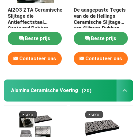
Al2O3 ZTA Ceramische
De aangepaste Tegels
Polyurethaanproduct
Slijtage die
van de de Hellings
Antieffectstaal
Ceramische Slijtage
Gesteund Rubber
van Slijtage Rubber
Ceramische Slijtagetegels
voeren
Ceramische Voeringen
Beste prijs
Beste prijs
Transportbandreinigingsmachine
Contacteer ons
Contacteer ons
Alumina Ceramische Voering
(20)