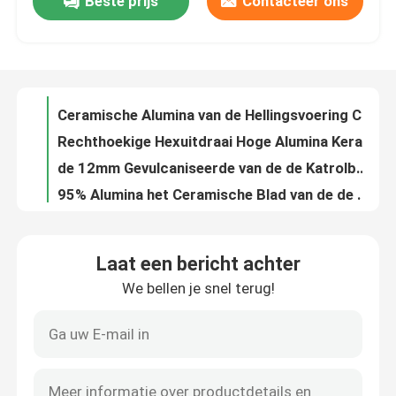
Beste prijs
Contacteer ons
Van de de Visgraat de Rubberbekleding van de aandrijvingskatrol van de de Transportbandkatrol Bekleding van de de Trommeldia
Ceramische Alumina van de Hellingsvoering Ceramische Voering voor Transportband
Over ons
Rechthoekige Hexuitdraai Hoge Alumina Keramische tegels Ceramische Rubber Samengestelde Voering
de 12mm Gevulcaniseerde van de de Katrolbekleding van de Laagtransportband van de de Trommelkatrol Rubberbekleding Plakkend
Fabrieksreis
95% Alumina het Ceramische Blad van de de Katrolbekleding van de Trommelbekleding NR SBR Rubber
CN van de transportband Ceramische Rubberbekleding de Trommelbekleding Plakkend van de Laagtransportband
Kwaliteitscontrole
Gietend Polyurethaan die het Dubbele Blad van de de Raadsvoering van de Verbindingsrok begrenzen
De slijtvaste Urethane Voering van het het Product10m 15m Polyurethaan van het Bladpolyurethaan
Urethane van het het Productelastomeer van het schurings Slijtvast Polyurethaan Bladpu Blad
Contacteer ons
Van het het Productpolyurethaan van het Mijnbouwpolyurethaan Rubber de Slijtagevoering
Laat een bericht achter
Van het het Polyurethaanblad Pu van het overdrachtpunt Gietend de Voeringsblad
nieuws
We bellen je snel terug!
Het poly Dubbele Raadsy Type Pu van de Verbindingsrok Polyurethaan Begrenzen
Zwarte Polyurethaantransportband die Rubber 2m*10m Begrenzende Rubbervoering begrenzen
Ceramische slijtagevoering
Het Rubber van de polyurethaanrok voor Transportband die Bulk Materiële Behandeling ontginnen
Hoog Slijtvast het Polyurethaanblad van de Transportbandschraper
Alumina Ceramische Voering