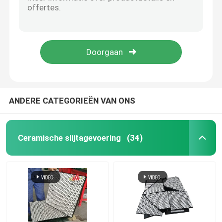
Oranjerode van de de Ploegrand van de Polyurethaansneeuw het Blad Hoge Slijtvast
Duidelijk Type en Diamond Grooved Rubber Lagging Sheet voor Transportbandrol
ceramische katrolbekleding
Kleine Diamond Groove Rubber Conveyor Pulley-Bekleding met Laag Plakkend
Bulk Materiële de Rokraad van de Morserijtransportband 8mm tot 20mm het dikke Polyurethaan Begrenzen
De Bekleding van de transportbandkatrol
Diamond Pattern Conveyor Pulley Lagging-Blad van de Trommel het Rubberbekleding 10 Meter
De Raad van de transportbandrok
ANDERE CATEGORIEËN VAN ONS
de dubbele raad van de verbindingsrok
Ceramische slijtagevoering
(34)
De Bars van het transportbandeffect
het bed van het transportbandeffect
polyurethaanblad