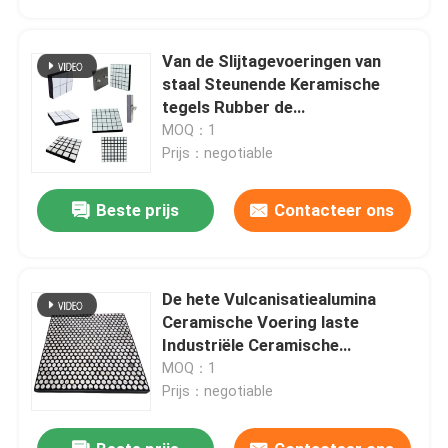
Van de Slijtagevoeringen van
staal Steunende Keramische
tegels Rubber de
Hellingsvoeringen
MOQ：1
Prijs：negotiable
Beste prijs
Contacteer ons
De hete Vulcanisatiealumina
Thuis
Ceramische Voering laste
Industriële Ceramische
Voeringen voor Mineraal
MOQ：1
Producten
Prijs：negotiable
Videos