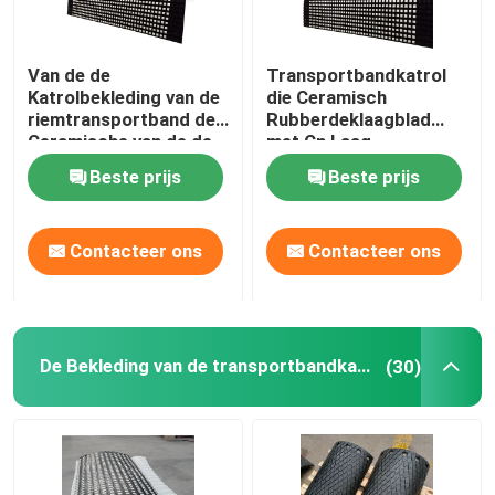
Van de de
Transportbandkatrol
Katrolbekleding van de
die Ceramisch
riemtransportband de
Rubberdeklaagblad
Ceramische van de de
met Cn Laag
Trommelkatrol
achterblijven Plakkend
Beste prijs
Beste prijs
Rubberbekleding
Contacteer ons
Contacteer ons
De Bekleding van de transportbandkatrol
(30)