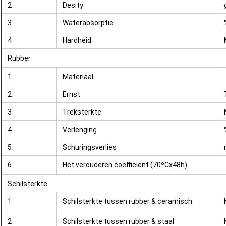
2
Desity
3
Waterabsorptie
4
Hardheid
Rubber
1
Materiaal
2
Ernst
3
Treksterkte
4
Verlenging
5
Schuringsverlies
6
Het verouderen coëfficiënt (70ºCx48h)
Schilsterkte
1
Schilsterkte tussen rubber & ceramisch
2
Schilsterkte tussen rubber & staal