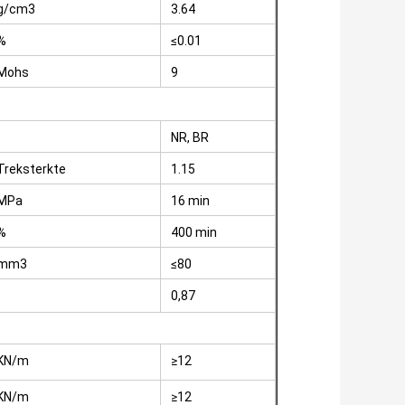
g/cm3
3.64
%
≤0.01
Mohs
9
NR, BR
Treksterkte
1.15
MPa
16 min
%
400 min
mm3
≤80
0,87
KN/m
≥12
KN/m
≥12