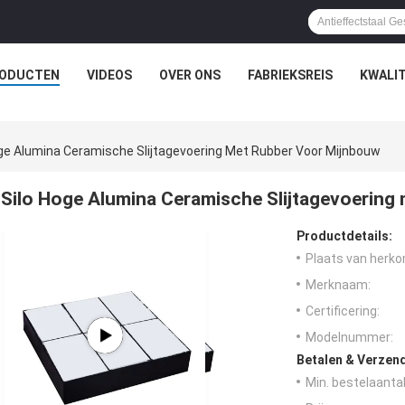
ODUCTEN
VIDEOS
OVER ONS
FABRIEKSREIS
KWALI
oge Alumina Ceramische Slijtagevoering Met Rubber Voor Mijnbouw
Silo Hoge Alumina Ceramische Slijtagevoering
Productdetails:
Plaats van herko
Merknaam:
Certificering:
Modelnummer:
Betalen & Verzen
Min. bestelaantal