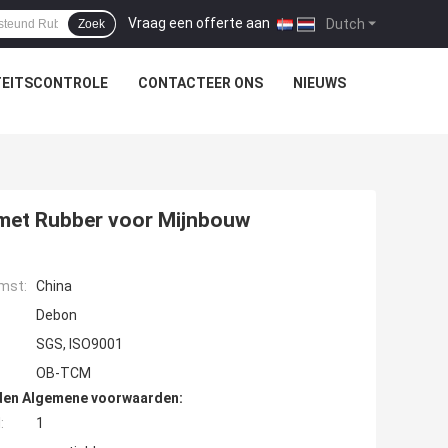
Vraag een offerte aan
|
Dutch
Zoek
TEITSCONTROLE
CONTACTEER ONS
NIEUWS
 met Rubber voor Mijnbouw
mst:
China
Debon
SGS, ISO9001
OB-TCM
den Algemene voorwaarden:
:
1