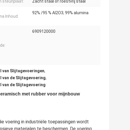
n steunplaat:
Zacht staal of roestvrij staal
92% /95 % AI2O3; 99% alumina
na Inhoud:
6909120000
de:
 van Slijtagevoeringen
,
 van de Slijtagevoering
,
 van de Slijtagevoering
 ceramisch met rubber voor mijnbouw
e voering in industriële toepassingen wordt
rosieve materialen te beschermen. De voering