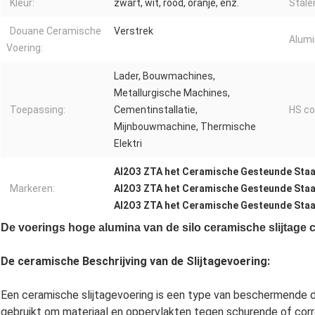
Kleur:
zwart, wit, rood, oranje, enz.
Stale
Douane Ceramische
Verstrek
Alumi
Voering:
Lader, Bouwmachines,
Metallurgische Machines,
Toepassing:
Cementinstallatie,
HS co
Mijnbouwmachine, Thermische
Elektri
Al2O3 ZTA het Ceramische Gesteunde Staal
Markeren:
Al2O3 ZTA het Ceramische Gesteunde Staal
Al2O3 ZTA het Ceramische Gesteunde Staal
De voerings hoge alumina van de silo ceramische slijtage
De ceramische Beschrijving van de Slijtagevoering:
Een ceramische slijtagevoering is een type van beschermende di
gebruikt om materiaal en oppervlakten tegen schurende of cor