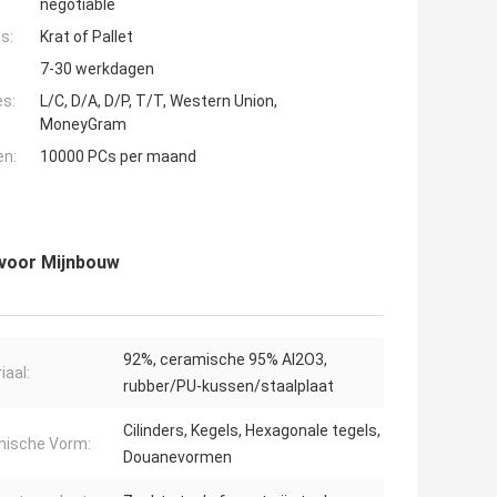
negotiable
s:
Krat of Pallet
7-30 werkdagen
es:
L/C, D/A, D/P, T/T, Western Union,
MoneyGram
en:
10000 PCs per maand
 voor Mijnbouw
92%, ceramische 95% AI2O3,
iaal:
rubber/PU-kussen/staalplaat
Cilinders, Kegels, Hexagonale tegels,
mische Vorm:
Douanevormen