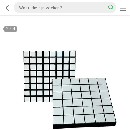
2
/
4