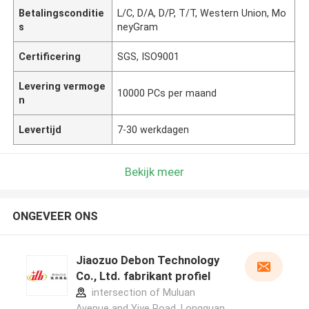
Betalingsconditie
L/C, D/A, D/P, T/T, Western Union, Mo
s
neyGram
Certificering
SGS, ISO9001
Levering vermoge
10000 PCs per maand
n
Levertijd
7-30 werkdagen
Bekijk meer
ONGEVEER ONS
Jiaozuo Debon Technology
Co., Ltd. fabrikant profiel
intersection of Muluan
Avenue and Yiye Road, Longquan