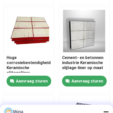
Over ons
Fabrieksreis
Kwaliteitscontrole
Hoge
Cement- en betonnen
Contacteer ons
corrosiebestendigheid
industrie Keramische
Keramische
slijtage-liner op maat
slijtagelijner
Abrasiebestendig
nieuws
Aanvraag sturen
Aanvraag sturen
Ceramische slijtagevoering
Alumina Ceramische Voering
Mona