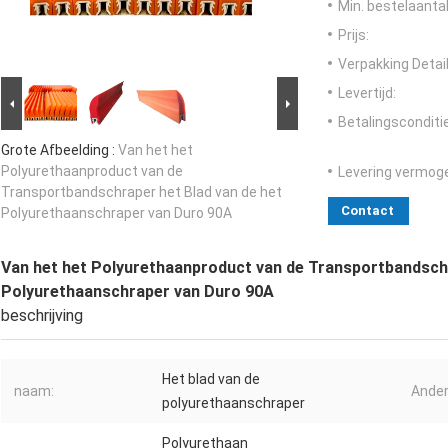
Min. bestelaantal
Prijs:
Verpakking Detail
Levertijd:
Betalingsconditi
Grote Afbeelding :
Van het het
Polyurethaanproduct van de
Levering vermog
Transportbandschraper het Blad van de het
Contact
Polyurethaanschraper van Duro 90A
Van het het Polyurethaanproduct van de Transportbandschr
Polyurethaanschraper van Duro 90A
beschrijving
Het blad van de
naam:
Ande
polyurethaanschraper
Polyurethaan