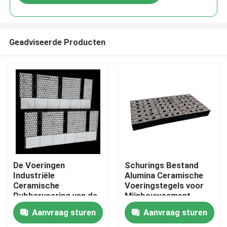
Geadviseerde Producten
Thuis
De Voeringen
Schurings Bestand
Industriële
Alumina Ceramische
Ceramische
Voeringstegels voor
Producten
Rubbervoering van de
Mijnbouwcement
transportband
Aanvraag sturen
Aanvraag sturen
Ceramische Slijtage
Videos