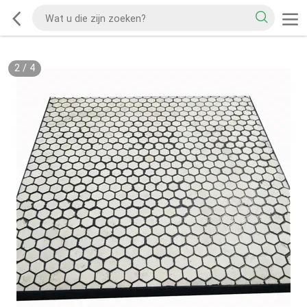
2
/
4