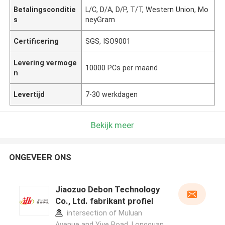
Betalingsconditie
L/C, D/A, D/P, T/T, Western Union, Mo
s
neyGram
Certificering
SGS, ISO9001
Levering vermoge
10000 PCs per maand
n
Levertijd
7-30 werkdagen
Bekijk meer
ONGEVEER ONS
Jiaozuo Debon Technology
Co., Ltd. fabrikant profiel
intersection of Muluan
Avenue and Yiye Road, Longquan