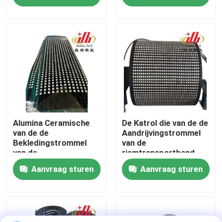
Over ons
Fabrieksreis
Kwaliteitscontrole
Contacteer ons
Alumina Ceramische
De Katrol die van de de
van de de
Aandrijvingstrommel
Bekledingstrommel
van de
van de
riemtransportband
nieuws
Transportbandkatrol
het Ceramische
Aanvraag sturen
Aanvraag sturen
de Katrol
Rubbermateriaal van
Rubberbekleding
de Katrolbekleding
Ceramische slijtagevoering
achterblijven
Alumina Ceramische Voering