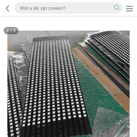
2
/
3