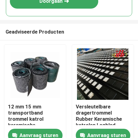
Doorgaan
Geadviseerde Producten
Thuis
12 mm 15 mm
Versleutelbare
transportband
dragertrommel
Producten
trommel katrol
Rubber Keramische
keramische
katrolen Lagblad
achterstand
Aanvraag sturen
Aanvraag sturen
Videos