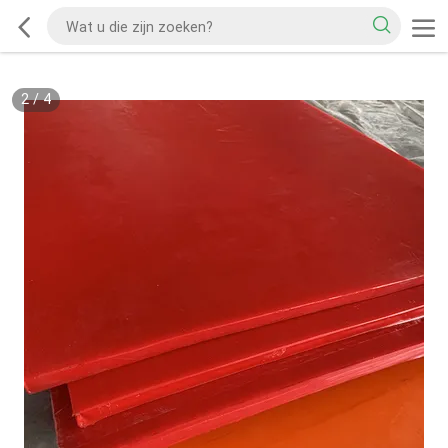
2
/
4