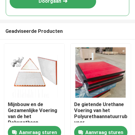
Doorgaan
Geadviseerde Producten
Thuis
Mijnbouw en de
De gietende Urethane
Gezamenlijke Voering
Voering van het
Producten
van de het
Polyurethaannatuurrubbe
Polyurethaan
voor
Ceramische Slijtage
Transportbandhelling
Aanvraag sturen
Aanvraag sturen
Videos
van het