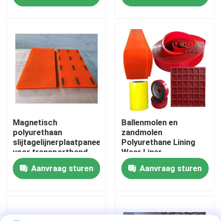
Polyurethaanproduct
Over ons
Fabrieksreis
Kwaliteitscontrole
Contacteer ons
Magnetisch
Ballenmolen en
polyurethaan
zandmolen
slijtagelijnerplaatpaneel
Polyurethane Lining
voor transportband,
Wear Liner
nieuws
hopper
Aanvraag sturen
Aanvraag sturen
Ceramische slijtagevoering
Alumina Ceramische Voering