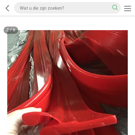
2
/
6