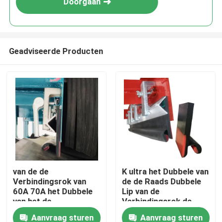
Doorgaan
Geadviseerde Producten
Thuis
van de de
K ultra het Dubbele van
Verbindingsrok van
de de Raads Dubbele
Producten
60A 70A het Dubbele
Lip van de
van het de
Verbindingsrok de
Raadspolyurethaan Pu
Riem van het de Rok
Aanvraag sturen
Aanvraag sturen
Videos
de Riemtransportband
Rubberpolyurethaan