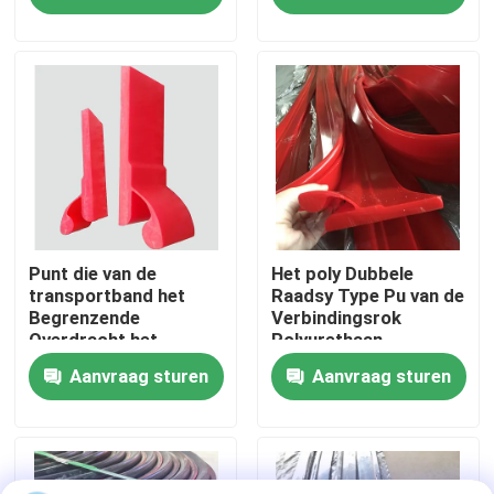
Begrenzen
Begrenzen
Over ons
Fabrieksreis
Kwaliteitscontrole
Contacteer ons
Punt die van de
Het poly Dubbele
transportband het
Raadsy Type Pu van de
Begrenzende
Verbindingsrok
Overdracht het
Polyurethaan
nieuws
Dubbele
Begrenzen
Aanvraag sturen
Aanvraag sturen
Verbindingspolyurethaan
Begrenzen verzegelen
Ceramische slijtagevoering
Alumina Ceramische Voering