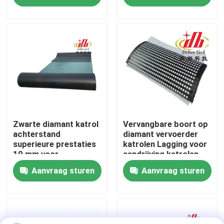
Over ons
Fabrieksreis
Kwaliteitscontrole
Contacteer ons
Zwarte diamant katrol
Vervangbare boort op
achterstand
diamant vervoerder
superieure prestaties
katrolen Lagging voor
10 mm voor
aandrijving katrolen
nieuws
transportvoertuigen
Aanvraag sturen
Aanvraag sturen
Ceramische slijtagevoering
Alumina Ceramische Voering