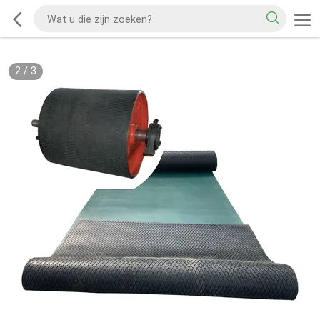
2
/
3