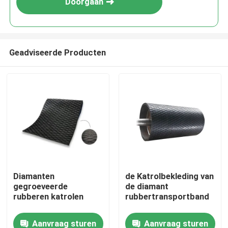
Doorgaan
Geadviseerde Producten
Thuis
Diamanten
de Katrolbekleding van
gegroeveerde
de diamant
Producten
rubberen katrolen
rubbertransportband
Aanvraag sturen
Aanvraag sturen
Videos