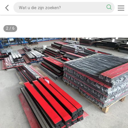
2
/
6