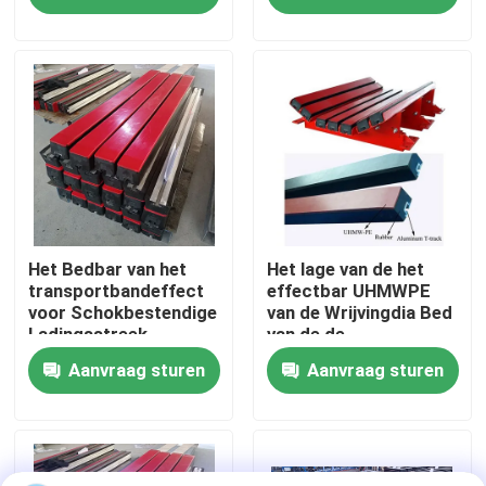
Effectbar
Over ons
Fabrieksreis
Kwaliteitscontrole
Contacteer ons
Het Bedbar van het
Het lage van de het
transportbandeffect
effectbar UHMWPE
voor Schokbestendige
van de Wrijvingdia Bed
Ladingsstreek
van de de
nieuws
Transportbandschuif
Aanvraag sturen
Aanvraag sturen
Rubber
Ceramische slijtagevoering
Alumina Ceramische Voering