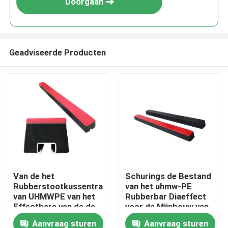
Doorgaan
Geadviseerde Producten
Thuis
Van de het
Schurings de Bestand
Rubberstootkussentransportband
van het uhmw-PE
Producten
van UHMWPE van het
Rubberbar Diaeffect
Effectbars van de de
voor de Mijnbouw van
Transportbandsteun
de Riemtransportband
Aanvraag sturen
Aanvraag sturen
Videos
Glijdende het