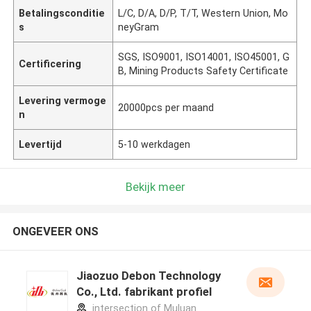
Betalingsconditie
L/C, D/A, D/P, T/T, Western Union, Mo
s
neyGram
SGS, ISO9001, ISO14001, ISO45001, G
Certificering
B, Mining Products Safety Certificate
Levering vermoge
20000pcs per maand
n
Levertijd
5-10 werkdagen
Bekijk meer
ONGEVEER ONS
Jiaozuo Debon Technology
Co., Ltd. fabrikant profiel
intersection of Muluan