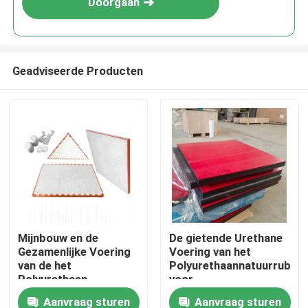
Doorgaan
Geadviseerde Producten
Thuis
Mijnbouw en de
De gietende Urethane
Gezamenlijke Voering
Voering van het
Producten
van de het
Polyurethaannatuurrubbe
Polyurethaan
voor
Ceramische Slijtage
Transportbandhelling
Aanvraag sturen
Aanvraag sturen
Videos
van het