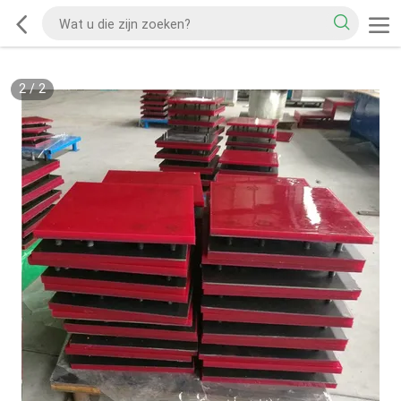
2
/
2