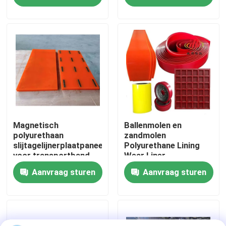
Polyurethaanproduct
Over ons
Fabrieksreis
Kwaliteitscontrole
Contacteer ons
Magnetisch
Ballenmolen en
polyurethaan
zandmolen
slijtagelijnerplaatpaneel
Polyurethane Lining
voor transportband,
Wear Liner
nieuws
hopper
Aanvraag sturen
Aanvraag sturen
Ceramische slijtagevoering
Alumina Ceramische Voering