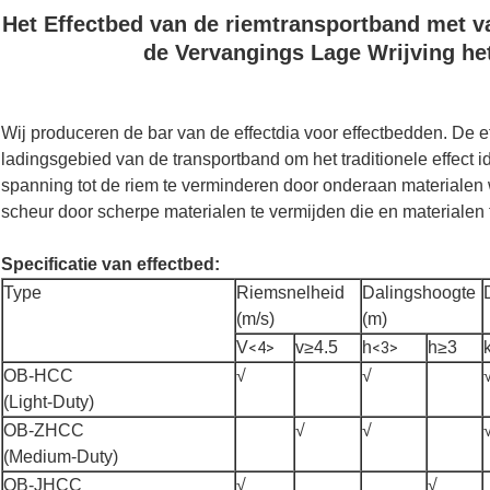
Het Effectbed van de riemtransportband met 
de Vervangings Lage Wrijving h
Wij produceren de bar van de effectdia voor effectbedden. De 
ladingsgebied van de transportband om het traditionele effect 
spanning tot de riem te verminderen door onderaan materialen w
scheur door scherpe materialen te vermijden die en materialen t
Specificatie van effectbed:
Type
Riemsnelheid
Dalingshoogte
(m/s)
(m)
V
v≥4.5
h
h≥3
<4>
<3>
OB-HCC
√
√
(Light-Duty)
OB-ZHCC
√
√
(Medium-Duty)
OB-JHCC
√
√