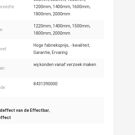
reedte:
1200mm, 1400mm, 1600mm,
1800mm, 2000mm
1220mm, 1400mm, 1500mm,
e:
1800mm, 2000mm
Hoge fabrieksprijs, - kwaliteit,
eel:
Garantie, Ervaring
wij konden vanaf verzoek maken
an:
8431390000
de:
effect van de Effectbar
,
effect