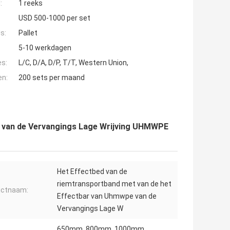
:
1 reeks
USD 500-1000 per set
s:
Pallet
5-10 werkdagen
es:
L/C, D/A, D/P, T/T, Western Union,
en:
200 sets per maand
r van de Vervangings Lage Wrijving UHMWPE
Het Effectbed van de
riemtransportband met van de het
uctnaam:
Effectbar van Uhmwpe van de
Vervangings Lage W
650mm, 800mm, 1000mm,