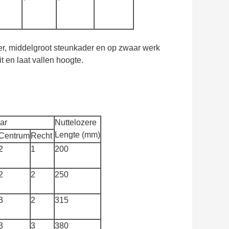
der, middelgroot steunkader en op zwaar werk
t en laat vallen hoogte.
ar
Nuttelozere
Lengte (mm)
Centrum
Recht
2
1
200
2
2
250
3
2
315
3
3
380