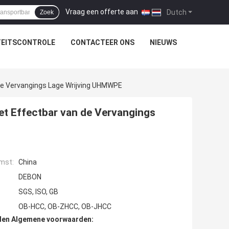
Vraag een offerte aan
|
Dutch
Zoek
TEITSCONTROLE
CONTACTEER ONS
NIEUWS
De Vervangings Lage Wrijving UHMWPE
et Effectbar van de Vervangings
mst:
China
DEBON
SGS, ISO, GB
OB-HCC, OB-ZHCC, OB-JHCC
den Algemene voorwaarden: