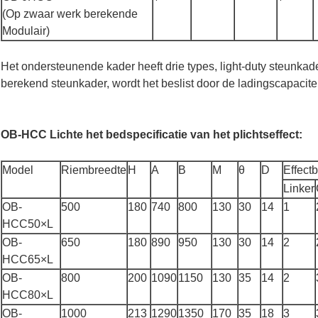
(Op zwaar werk berekende
Modulair)
Het ondersteunende kader heeft drie types, light-duty steunka
berekend steunkader, wordt het beslist door de ladingscapacitei
OB-HCC Lichte het bedspecificatie van het plichtseffect:
Model
Riembreedte
H
A
B
M
θ
D
Effectb
Linker
OB-
500
180
740
800
130
30
14
1
HCC50×L
OB-
650
180
890
950
130
30
14
2
HCC65×L
OB-
800
200
1090
1150
130
35
14
2
HCC80×L
OB-
1000
213
1290
1350
170
35
18
3