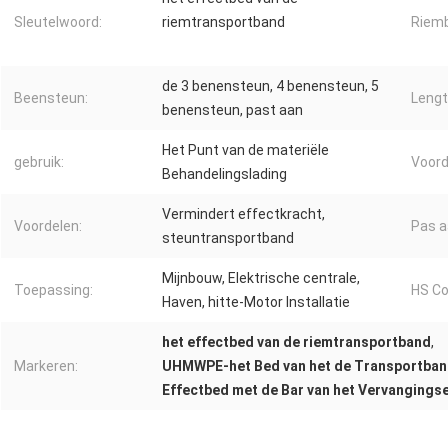
Sleutelwoord:
riemtransportband
Riemb
de 3 benensteun, 4 benensteun, 5
Beensteun:
Lengt
benensteun, past aan
Het Punt van de materiële
gebruik:
Voord
Behandelingslading
Vermindert effectkracht,
Voordelen:
Pas a
steuntransportband
Mijnbouw, Elektrische centrale,
Toepassing:
HS Co
Haven, hitte-Motor Installatie
het effectbed van de riemtransportband
,
Markeren:
UHMWPE-het Bed van het de Transportband
Effectbed met de Bar van het Vervangings