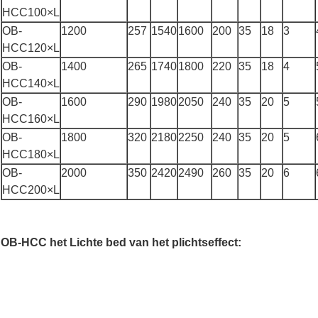
HCC100×L
OB-
1200
257
1540
1600
200
35
18
3
HCC120×L
OB-
1400
265
1740
1800
220
35
18
4
HCC140×L
OB-
1600
290
1980
2050
240
35
20
5
HCC160×L
OB-
1800
320
2180
2250
240
35
20
5
HCC180×L
OB-
2000
350
2420
2490
260
35
20
6
HCC200×L
OB-HCC het Lichte bed van het plichtseffect: