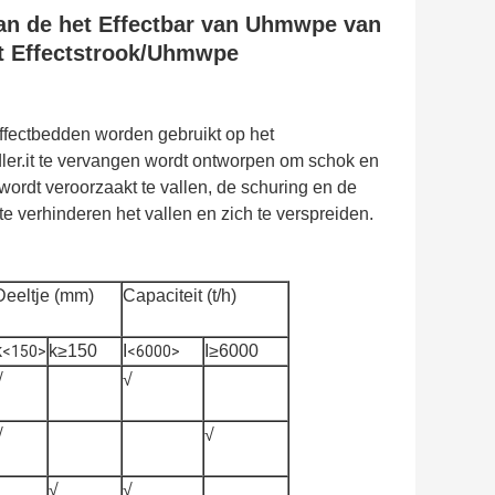
van de het Effectbar van Uhmwpe van
et Effectstrook/Uhmwpe
effectbedden worden gebruikt op het
idler.it te vervangen wordt ontworpen om schok en
ordt veroorzaakt te vallen, de schuring en de
e verhinderen het vallen en zich te verspreiden.
Deeltje (mm)
Capaciteit (t/h)
k
k≥150
I
I≥6000
<150>
<6000>
√
√
√
√
√
√