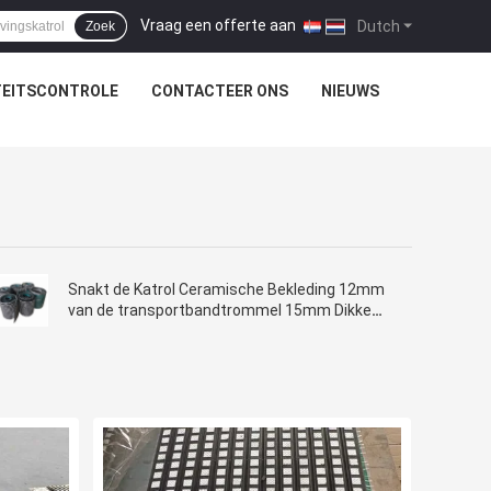
Vraag een offerte aan
|
Dutch
Zoek
TEITSCONTROLE
CONTACTEER ONS
NIEUWS
Snakt de Katrol Ceramische Bekleding 12mm
van de transportbandtrommel 15mm Dikke
10m Rubber Ceramische Katrolbekleding