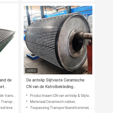
band de
De antislip Slijtvaste Ceramische
met
CN van de Katrolbekleding
ren
Bekleding Plakkend van de Laag
n Laag vulcaniseren Plakke
Productnaam:CN van antislip & Slijtageressitant van de de Bekledingskatrol van de Laag Rubber Ceramische Trommel
Rubber Ceramische Trommel
bandkatrol
Materiaal:Ceramisch rubber,
rol en riem uit
Toepassing:Transportbandtrommel, Katrol, Aandrijvingskatrol