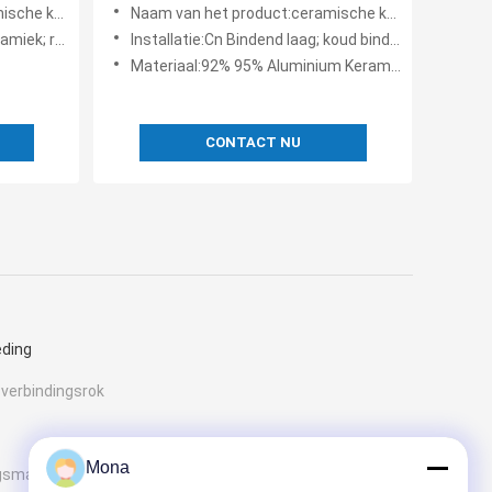
he
die meer dan 2 van het Gebruiks
lbekleding
Naam van het product:ceramische katrolbekleding
plakt Jaar Leven
k; rubber
Installatie:Cn Bindend laag; koud binden
Materiaal:92% 95% Aluminium Keramiek; Rubber
CONTACT NU
eding
 verbindingsrok
Mona
ngsmachine