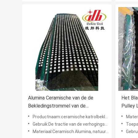
Alumina Ceramische van de de
Het Bla
Bekledingstrommel van de
Pulley 
Transportbandkatrol de Katrol
transp
Productnaam:ceramische katrolbekleding
Materiaal:
Rubberbekleding
Gebruik:De tractie van de verhogingsriem, beschermt transportband en katrol
Toepass
Materiaal:Ceramisch Alumina, natuurrubber, cn laag plakkend
Gebruik:Verh