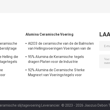
LAA
Alumina Ceramische Voering
 Ceramische
AI2O3 de ceramische van de de Balmolen
berslijtage
van Hellingsvoeringen Voeringen van de
het Polyurethaankeramische tegel
Helling die
95% Alumina de Keramische tegels
jtagetegels
dragen Platen voor de Industrie
Samengestelde Keramiek van de
he
92% Alumina de Ceramische Sterke
Modderpomp
voor
Magneet van Voeringstegels voor
Mijnbouw
Ceramische slijtagevoering Leverancier.
© 2023 - 2026 Jiaozuo Debon Tec