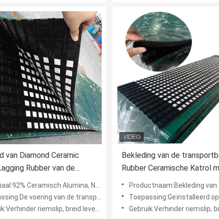
d van Diamond Ceramic
Bekleding van de transport
Lagging Rubber van de
Rubber Ceramische Katrol 
ortbandtrommel
Koude die Cn Laag vulcanise
92% Ceramisch Alumina, Natuurrubber, Cn laag plakkend
Productnaam:Bekleding van de transportband de Rubber Ceramische Katrol met Koude die C
Plakkend
ing:De voering van de transportbandkatrol
Toepassing:Geïnstalleerd op Transport
inder riemslip, breid levensduur van transportband en katrol uit
Gebruik:Verhinder riemslip, breid levensduur van kat