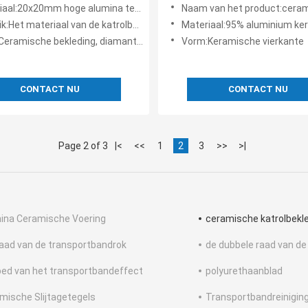
wtransportband Materiaal
van 95% aluminium keramisc
al:20x20mm hoge alumina tegels, rubber.
Naam van het product:ceramische katro
de Katrolbekleding
katrol voor transportbanden
iaal van de katrolbekleding, om de wrijving tussen katrol en riem te verhogen. coëfficiënt
Materiaal:95% aluminium keramie
he bekleding, diamant rubberbekleding, duidelijke rubberbekleding, enz.
Vorm:Keramische vierkante
CONTACT NU
CONTACT NU
Page 2 of 3
|<
<<
1
2
3
>>
>|
ina Ceramische Voering
ceramische katrolbekl
aad van de transportbandrok
de dubbele raad van de
bed van het transportbandeffect
polyurethaanblad
mische Slijtagetegels
Transportbandreinigi