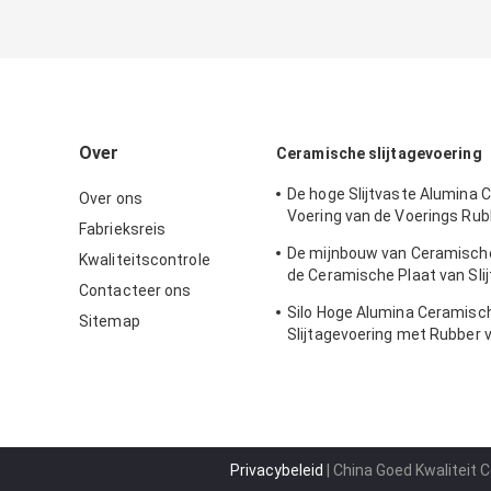
Over
Ceramische slijtagevoering
De hoge Slijtvaste Alumina
Over ons
Voering van de Voerings Rub
Fabrieksreis
voor Mijnbouwhelling
De mijnbouw van Ceramische 
Kwaliteitscontrole
de Ceramische Plaat van Sli
Contacteer ons
voeren
Silo Hoge Alumina Ceramisc
Sitemap
Slijtagevoering met Rubber 
Mijnbouw
Privacybeleid
| China Goed Kwaliteit 