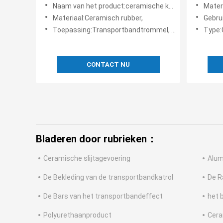
Lagblad
mijnbou
Naam van het product:ceramische katrolbekleding
Materia
van de 
Materiaal:Ceramisch rubber,
Gebruik:Het mater
Toepassing:Transportbandtrommel, Katrol, Aandrijvingskatrol
Type:Ceramisc
CONTACT NU
Bladeren door rubrieken：
Ceramische slijtagevoering
Alum
De Bekleding van de transportbandkatrol
De R
De Bars van het transportbandeffect
het 
Polyurethaanproduct
Cera