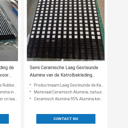
ding de
Semi Ceramische Laag Gesteunde
 voor
Alumina van de Katrolbekleding
Keramische tegels Plakkend
 Transportbandsysteem
Productnaam:Laag Gesteunde de Katrolbekleding plakkend van Keramische tegelssemiceramic
uurrubberblad
Materiaal:Ceramisch Alumina, natuurrubber, cn laag plakkend
g plakkend
Ceramisch Alumina:95% Alumina keramische tegels
CONTACT NU