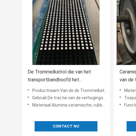
De Trommelkatrol die van het
Ceramis
transportbandhoofd het
van de
Ceramische Rubberblad van de
Rubberb
Productnaam:Van de de Trommelkatrol van het transportbandhoofd Blad van de de Voeringsdeklaag het Ceramische Rub
Materiaal:A
Voeringsdeklaag achterblijven
Gebruik:De tractie van de verhogingsriem, verhindert riem morserij
Toepass
Materiaal:Alumina ceramische, rubbersamenstelling, cn laag plakkend
Functie:De t
CONTACT NU