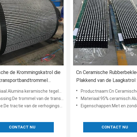
che de Krommingskatrol die
Cn Ceramische Rubberbekle
 transportbandtrommel
Plakkend van de Laagkatrol
lad achterblijven
Transportbandsysteem
lumina keramische tegels, natuurrubberblad, cn laag plakkend
Productnaam:Cn Ceramische Rubberbekleding de Plakkend van de Laagkatrol voor
ing:De trommel van de transportbandkatrol
Materiaal:95% ceramisch Alumina ingebed in nat
ractie van de verhogingsriem, verlengt riem en katrollevensduur
Eigenschappen:Met en zonder cn laa
CONTACT NU
CONTACT NU