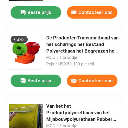
Beste prijs
Contacteer ons
De ProductenTransportband van
het schurings het Bestand
Polyurethaan het Begrenzen het
Verzegelen Urethane Begrenzen
MOQ：1 broodje
Prijs：USD 50-100 per roll
Beste prijs
Contacteer ons
Thuis
Van het het
Producten
Productpolyurethaan van het
Mijnbouwpolyurethaan Rubber
de Slijtagevoering
Videos
MOQ：1 broodje