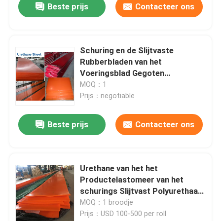
Beste prijs
Contacteer ons
Schuring en de Slijtvaste
Rubberbladen van het
Voeringsblad Gegoten
Polyurethaan Pu
MOQ：1
Prijs：negotiable
Beste prijs
Contacteer ons
Urethane van het het
Productelastomeer van het
schurings Slijtvast Polyurethaan
Bladpu Blad
MOQ：1 broodje
Prijs：USD 100-500 per roll