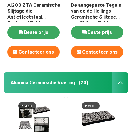
Al2O3 ZTA Ceramische
De aangepaste Tegels
Slijtage die
van de de Hellings
Antieffectstaal
Ceramische Slijtage
Gesteund Rubber
van Slijtage Rubber
voeren
Ceramische Voeringen
Beste prijs
Beste prijs
Contacteer ons
Contacteer ons
Alumina Ceramische Voering
(20)