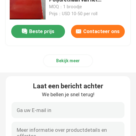
Bladpolyurethaan
MOQ：1 broodje
Prijs：USD 10-50 per roll
ceramische katrolbekleding
Beste prijs
Contacteer ons
De Bekleding van de transportbandkatrol
De Raad van de transportbandrok
Bekijk meer
de dubbele raad van de verbindingsrok
Laat een bericht achter
De Bars van het transportbandeffect
We bellen je snel terug!
het bed van het transportbandeffect
polyurethaanblad