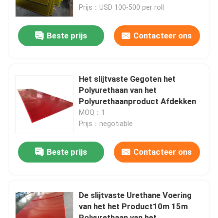
Prijs：USD 100-500 per roll
Over ons
Beste prijs
Contacteer ons
Fabrieksreis
Het slijtvaste Gegoten het
Kwaliteitscontrole
Polyurethaan van het
Polyurethaanproduct Afdekken
MOQ：1
Contacteer ons
Prijs：negotiable
nieuws
Beste prijs
Contacteer ons
Ceramische slijtagevoering
De slijtvaste Urethane Voering
van het het Product10m 15m
Alumina Ceramische Voering
Polyurethaan van het