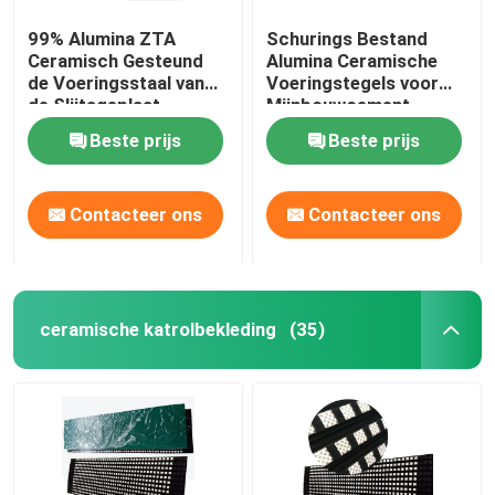
99% Alumina ZTA
Schurings Bestand
Ceramisch Gesteund
Alumina Ceramische
de Voeringsstaal van
Voeringstegels voor
de Slijtageplaat
Mijnbouwcement
Beste prijs
Beste prijs
Contacteer ons
Contacteer ons
ceramische katrolbekleding
(35)