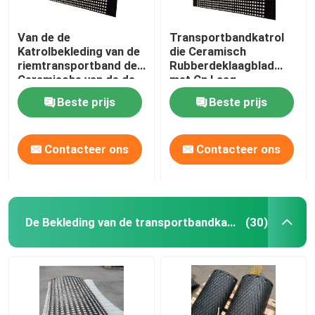
Van de de
Transportbandkatrol
Katrolbekleding van de
die Ceramisch
riemtransportband de
Rubberdeklaagblad
Ceramische van de de
met Cn Laag
Trommelkatrol
achterblijven Plakkend
Beste prijs
Beste prijs
Rubberbekleding
Contacteer ons
Contacteer ons
De Bekleding van de transportbandkatrol
(30)