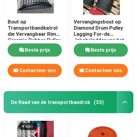
Bout op
Vervangingsbout op
Transportbandkatrol
Diamond Drum Pulley
die Vervangbaar Rim
Lagging For-de
Ceramic Rubber Pulley
Jakobsladder van het
Lagging achterblijven
Ovenvoer
Beste prijs
Beste prijs
Contacteer ons
Contacteer ons
De Raad van de transportbandrok
(33)