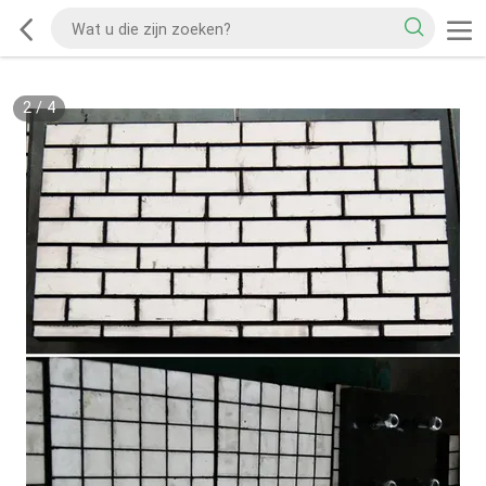
2
/
4