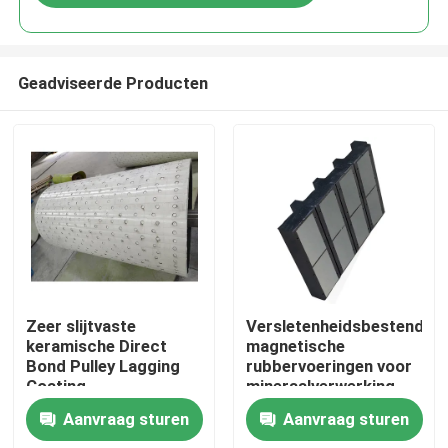
Geadviseerde Producten
Thuis
Zeer slijtvaste
Versletenheidsbestendige
keramische Direct
magnetische
Bond Pulley Lagging
rubbervoeringen voor
Producten
Coating
mineraalverwerking
Aanvraag sturen
Aanvraag sturen
Videos