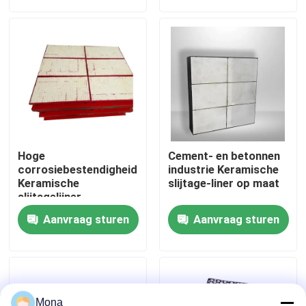
Over ons
Fabrieksreis
Kwaliteitscontrole
Hoge
Cement- en betonnen
Contacteer ons
corrosiebestendigheid
industrie Keramische
Keramische
slijtage-liner op maat
slijtagelijner
Abrasiebestendig
nieuws
Aanvraag sturen
Aanvraag sturen
Ceramische slijtagevoering
Alumina Ceramische Voering
Mona