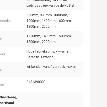
Ladingsstreek van de de Nuttel
650mm, 800mm, 1000mm,
reedte:
1200mm, 1400mm, 1600mm,
1800mm, 2000mm
1220mm, 1400mm, 1500mm,
e:
1800mm, 2000mm
Hoge fabrieksprijs, - kwaliteit,
eel:
Garantie, Ervaring
wij konden vanaf verzoek maken
an:
8431390000
de:
rtbandwieg
,
sportband
,