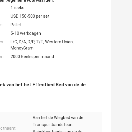
den Algemene voorwaarden:
:
1 reeks
USD 150-500 per set
s:
Pallet
5-10 werkdagen
es:
L/C, D/A, D/P, T/T, Western Union,
MoneyGram
en:
2000 Reeks per maand
ek van het het Effectbed Bed van de de
Van het de Wiegbed van de
Transportbandsteun
uctnaam:
Schokbestendig van de de