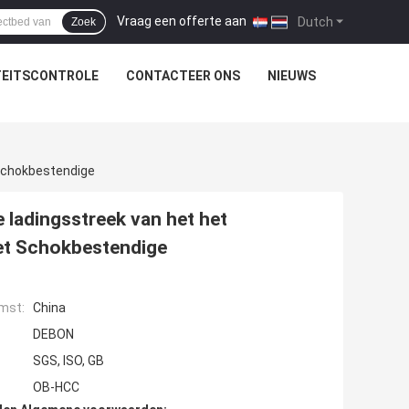
Vraag een offerte aan
|
Dutch
Zoek
TEITSCONTROLE
CONTACTEER ONS
NIEUWS
 Schokbestendige
 ladingsstreek van het het
et Schokbestendige
mst:
China
DEBON
SGS, ISO, GB
OB-HCC