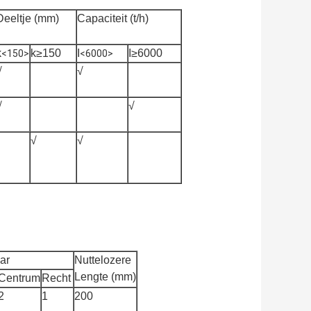
Deeltje (mm)
Capaciteit (t/h)
k
k≥150
I
I≥6000
<150>
<6000>
√
√
√
√
√
√
ar
Nuttelozere
Lengte (mm)
Centrum
Recht
2
1
200