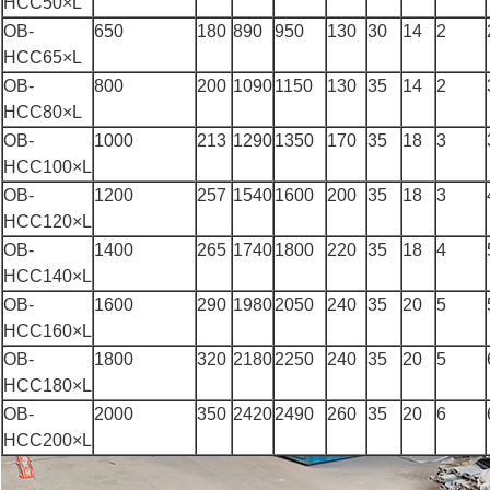
HCC50×L
OB-
650
180
890
950
130
30
14
2
HCC65×L
OB-
800
200
1090
1150
130
35
14
2
HCC80×L
OB-
1000
213
1290
1350
170
35
18
3
HCC100×L
OB-
1200
257
1540
1600
200
35
18
3
HCC120×L
OB-
1400
265
1740
1800
220
35
18
4
HCC140×L
OB-
1600
290
1980
2050
240
35
20
5
HCC160×L
OB-
1800
320
2180
2250
240
35
20
5
HCC180×L
OB-
2000
350
2420
2490
260
35
20
6
HCC200×L