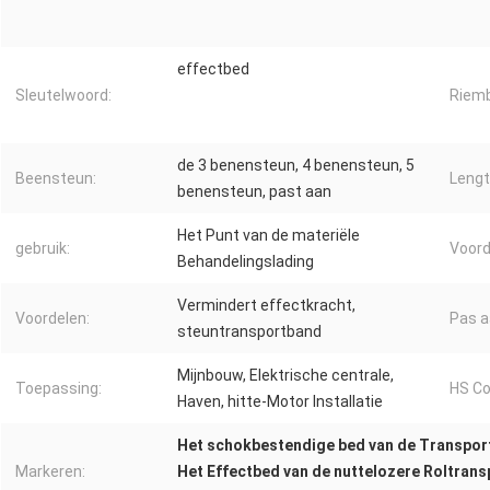
effectbed
Sleutelwoord:
Riemb
de 3 benensteun, 4 benensteun, 5
Beensteun:
Lengt
benensteun, past aan
Het Punt van de materiële
gebruik:
Voord
Behandelingslading
Vermindert effectkracht,
Voordelen:
Pas a
steuntransportband
Mijnbouw, Elektrische centrale,
Toepassing:
HS Co
Haven, hitte-Motor Installatie
Het schokbestendige bed van de Transpo
Markeren:
Het Effectbed van de nuttelozere Roltran