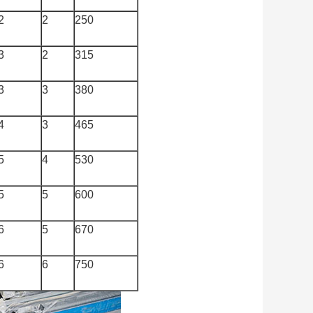
2
2
250
3
2
315
3
3
380
4
3
465
5
4
530
5
5
600
6
5
670
6
6
750