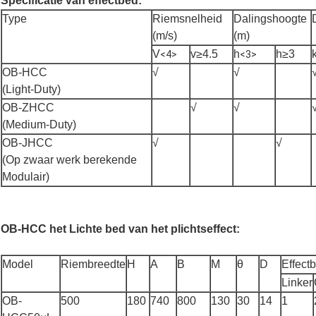
Specificatie van effectbed:
Type
Riemsnelheid
Dalingshoogte
(m/s)
(m)
V
v≥4.5
h
h≥3
<4>
<3>
OB-HCC
√
√
(Light-Duty)
OB-ZHCC
√
√
(Medium-Duty)
OB-JHCC
√
√
(Op zwaar werk berekende
Modulair)
OB-HCC het Lichte bed van het plichtseffect:
Model
Riembreedte
H
A
B
M
θ
D
Effectb
Linker
OB-
500
180
740
800
130
30
14
1