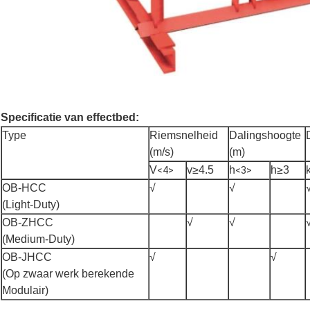
Specificatie van effectbed:
Type
Riemsnelheid
Dalingshoogte
(m/s)
(m)
V
v≥4.5
h
h≥3
<4>
<3>
OB-HCC
√
√
(Light-Duty)
OB-ZHCC
√
√
(Medium-Duty)
OB-JHCC
√
√
(Op zwaar werk berekende
Modulair)