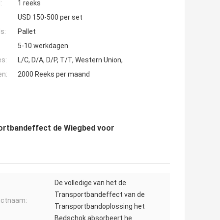
:
1 reeks
USD 150-500 per set
s:
Pallet
5-10 werkdagen
es:
L/C, D/A, D/P, T/T, Western Union,
en:
2000 Reeks per maand
portbandeffect de Wiegbed voor
De volledige van het de
Transportbandeffect van de
uctnaam:
Transportbandoplossing het
Bedschok absorbeert he