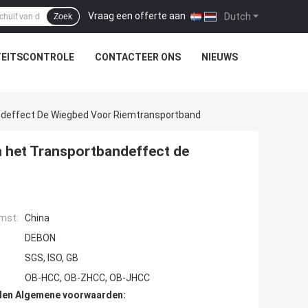
Vraag een offerte aan
|
Dutch
Zoek
TEITSCONTROLE
CONTACTEER ONS
NIEUWS
ndeffect De Wiegbed Voor Riemtransportband
n het Transportbandeffect de
mst:
China
DEBON
SGS, ISO, GB
OB-HCC, OB-ZHCC, OB-JHCC
den Algemene voorwaarden: