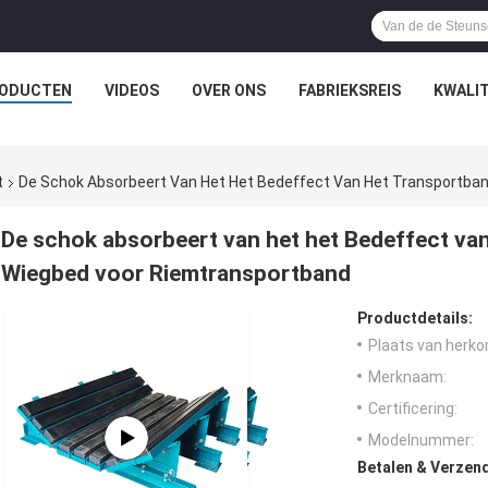
ODUCTEN
VIDEOS
OVER ONS
FABRIEKSREIS
KWALI
t
De Schok Absorbeert Van Het Het Bedeffect Van Het Transportba
De schok absorbeert van het het Bedeffect va
Wiegbed voor Riemtransportband
Productdetails:
Plaats van herko
Merknaam:
Certificering:
Modelnummer:
Betalen & Verzen