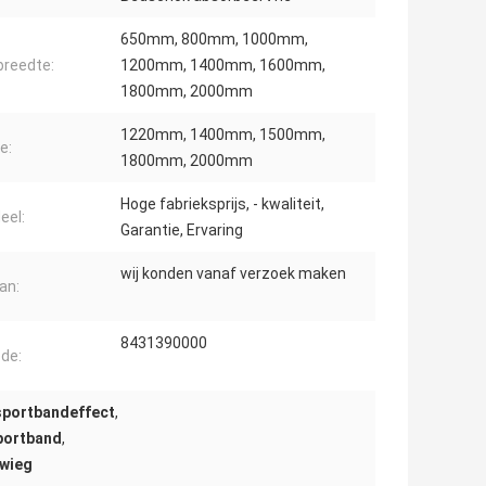
650mm, 800mm, 1000mm,
reedte:
1200mm, 1400mm, 1600mm,
1800mm, 2000mm
1220mm, 1400mm, 1500mm,
e:
1800mm, 2000mm
Hoge fabrieksprijs, - kwaliteit,
eel:
Garantie, Ervaring
wij konden vanaf verzoek maken
an:
8431390000
de:
sportbandeffect
,
portband
,
twieg