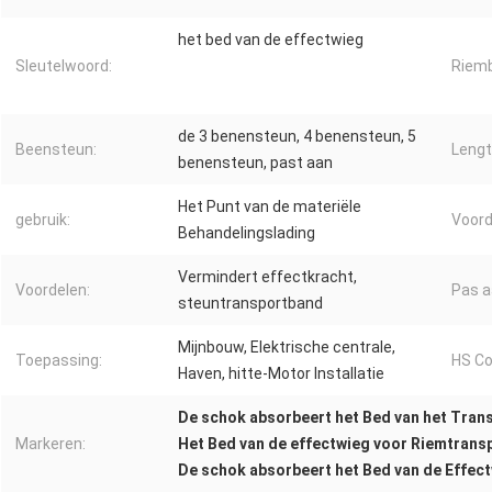
het bed van de effectwieg
Sleutelwoord:
Riemb
de 3 benensteun, 4 benensteun, 5
Beensteun:
Lengt
benensteun, past aan
Het Punt van de materiële
gebruik:
Voord
Behandelingslading
Vermindert effectkracht,
Voordelen:
Pas a
steuntransportband
Mijnbouw, Elektrische centrale,
Toepassing:
HS Co
Haven, hitte-Motor Installatie
De schok absorbeert het Bed van het Tran
Markeren:
Het Bed van de effectwieg voor Riemtrans
De schok absorbeert het Bed van de Effec