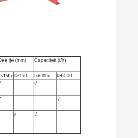
Deeltje (mm)
Capaciteit (t/h)
k
k≥150
I
I≥6000
<150>
<6000>
√
√
√
√
√
√