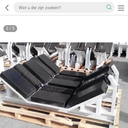
2
/
5