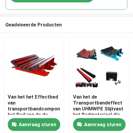
Geadviseerde Producten
Thuis
Van het het Effectbed
Van het de
van
Transportbandeffect
transportbandcomponenten
van UHMWPE Slijtvast
Producten
het Bed van de de
het Bedmateriaal die
Transportbandbuffer
voor Mijnbouw
Aanvraag sturen
Aanvraag sturen
overhandigen
Videos