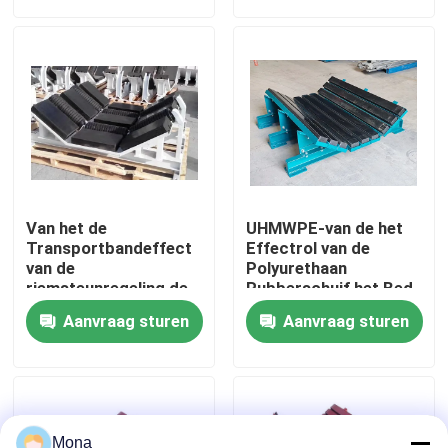
Over ons
Fabrieksreis
Kwaliteitscontrole
Van het de
UHMWPE-van de het
Contacteer ons
Transportbandeffect
Effectrol van de
van de
Polyurethaan
riemsteunregeling de
Rubberschuif het Bed
Rolbed 1220mm
Slijtvaste Regelbare
nieuws
Aanvraag sturen
Aanvraag sturen
1400mm 1500mm
Buffer
Ceramische slijtagevoering
Alumina Ceramische Voering
Mona