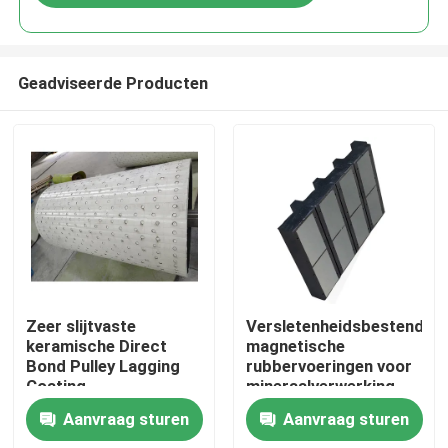
Geadviseerde Producten
Thuis
Zeer slijtvaste
Versletenheidsbestendige
keramische Direct
magnetische
Bond Pulley Lagging
rubbervoeringen voor
Producten
Coating
mineraalverwerking
Aanvraag sturen
Aanvraag sturen
Videos