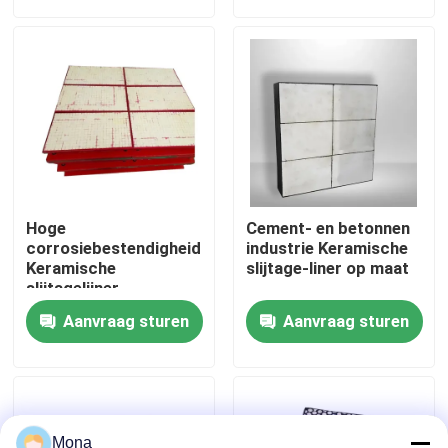
Over ons
Fabrieksreis
Kwaliteitscontrole
Hoge
Cement- en betonnen
Contacteer ons
corrosiebestendigheid
industrie Keramische
Keramische
slijtage-liner op maat
slijtagelijner
Abrasiebestendig
nieuws
Aanvraag sturen
Aanvraag sturen
Ceramische slijtagevoering
Alumina Ceramische Voering
Mona