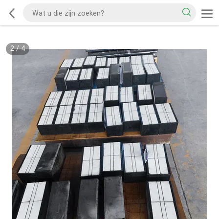
2
/
4