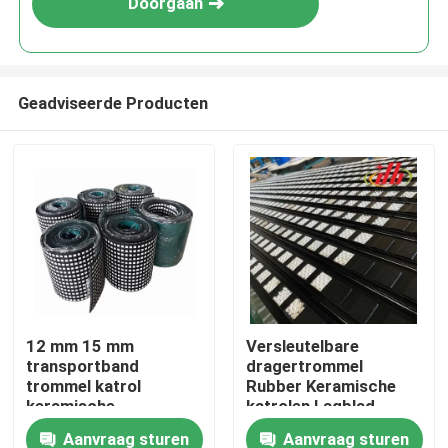
Doorgaan
Geadviseerde Producten
Thuis
12 mm 15 mm
Versleutelbare
transportband
dragertrommel
Producten
trommel katrol
Rubber Keramische
keramische
katrolen Lagblad
achterstand
Aanvraag sturen
Aanvraag sturen
Videos