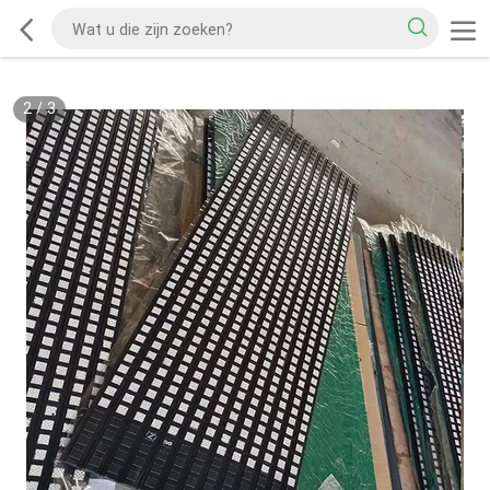
2
/
3