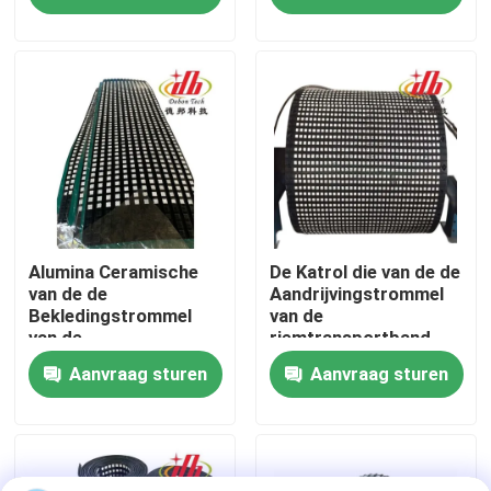
Over ons
Fabrieksreis
Kwaliteitscontrole
Contacteer ons
Alumina Ceramische
De Katrol die van de de
van de de
Aandrijvingstrommel
Bekledingstrommel
van de
van de
riemtransportband
nieuws
Transportbandkatrol
het Ceramische
Aanvraag sturen
Aanvraag sturen
de Katrol
Rubbermateriaal van
Rubberbekleding
de Katrolbekleding
Ceramische slijtagevoering
achterblijven
Alumina Ceramische Voering