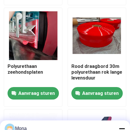
Over ons
Fabrieksreis
Kwaliteitscontrole
Polyurethaan
Rood draagbord 30m
Contacteer ons
zeehondsplaten
polyurethaan rok lange
levensduur
nieuws
Aanvraag sturen
Aanvraag sturen
Ceramische slijtagevoering
Alumina Ceramische Voering
Mona