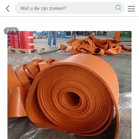
2
/
6