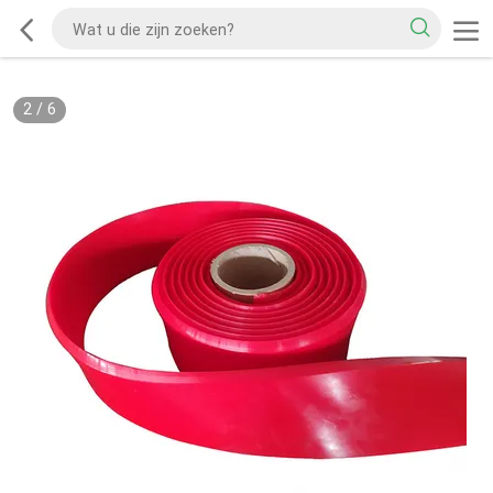
2
/
6