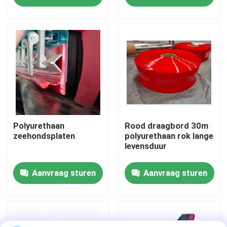
Over ons
Fabrieksreis
Kwaliteitscontrole
Contacteer ons
Polyurethaan
Rood draagbord 30m
zeehondsplaten
polyurethaan rok lange
levensduur
nieuws
Aanvraag sturen
Aanvraag sturen
Ceramische slijtagevoering
Alumina Ceramische Voering