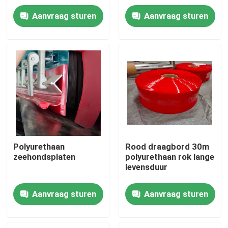
Aanvraag sturen
Aanvraag sturen
Over ons
Fabrieksreis
Kwaliteitscontrole
Contacteer ons
Polyurethaan
Rood draagbord 30m
zeehondsplaten
polyurethaan rok lange
nieuws
levensduur
Ceramische slijtagevoering
Aanvraag sturen
Aanvraag sturen
Alumina Ceramische Voering