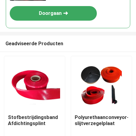
Doorgaan
Geadviseerde Producten
Thuis
Producten
Stofbestrijdingsband
Polyurethaanconveyor-
Afdichtingsplint
slijtverzegelplaat
Videos