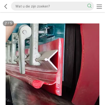
2
/
5