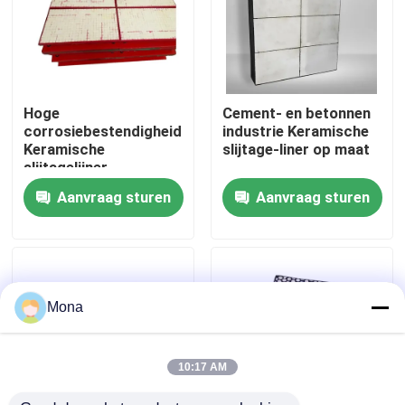
Over ons
Fabrieksreis
Hoge
Cement- en betonnen
corrosiebestendigheid
industrie Keramische
Keramische
slijtage-liner op maat
Kwaliteitscontrole
slijtagelijner
Abrasiebestendig
Aanvraag sturen
Aanvraag sturen
Contacteer ons
nieuws
Mona
Ceramische slijtagevoering
10:17 AM
Alumina Ceramische Voering