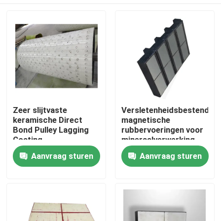
Zeer slijtvaste
Versletenheidsbestendige
keramische Direct
magnetische
Bond Pulley Lagging
rubbervoeringen voor
Coating
mineraalverwerking
Thuis
Aanvraag sturen
Aanvraag sturen
Producten
Videos