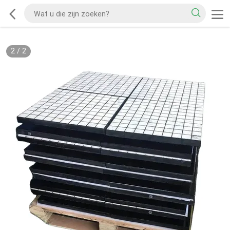
2
/
2