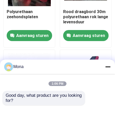
Polyurethaan
Rood draagbord 30m
Over ons
zeehondsplaten
polyurethaan rok lange
levensduur
Fabrieksreis
Aanvraag sturen
Aanvraag sturen
Kwaliteitscontrole
Contacteer ons
Mona
nieuws
1:06 PM
Good day, what product are you looking 
Ceramische slijtagevoering
for?
15 mm dikke rubberen
polyurethaan, met
rokplank beschermt
staalondersteuning
transportband of riem
Alumina Ceramische Voering