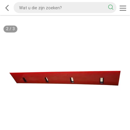
2
/
3