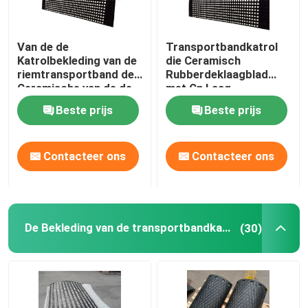
Van de de
Transportbandkatrol
Katrolbekleding van de
die Ceramisch
riemtransportband de
Rubberdeklaagblad
Ceramische van de de
met Cn Laag
Trommelkatrol
achterblijven Plakkend
Beste prijs
Beste prijs
Rubberbekleding
Contacteer ons
Contacteer ons
De Bekleding van de transportbandkatrol
(30)