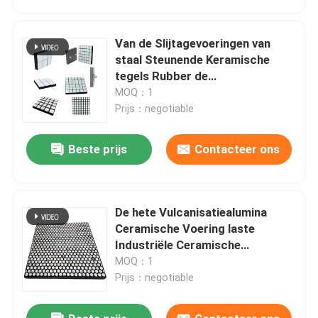
Van de Slijtagevoeringen van
staal Steunende Keramische
tegels Rubber de
Hellingsvoeringen
MOQ：1
Prijs：negotiable
Beste prijs
Contacteer ons
De hete Vulcanisatiealumina
Thuis
Ceramische Voering laste
Industriële Ceramische
Voeringen voor Mineraal
MOQ：1
Producten
Prijs：negotiable
Videos