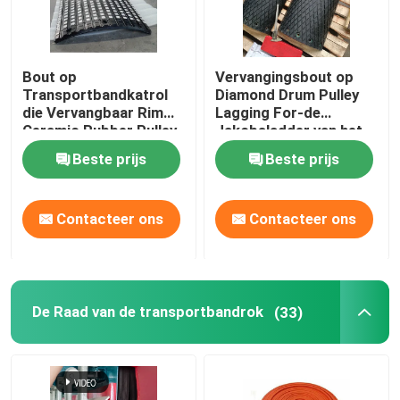
Bout op
Vervangingsbout op
Transportbandkatrol
Diamond Drum Pulley
die Vervangbaar Rim
Lagging For-de
Ceramic Rubber Pulley
Jakobsladder van het
Lagging achterblijven
Ovenvoer
Beste prijs
Beste prijs
Contacteer ons
Contacteer ons
De Raad van de transportbandrok
(33)