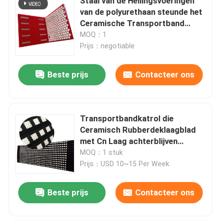
Staal van de Hellingsvoeringen
van de polyurethaan steunde het
Ceramische Transportband
Slijtvaste Voering
MOQ：1
Prijs：negotiable
Beste prijs
Contacteer ons
Transportbandkatrol die
Ceramisch Rubberdeklaagblad
met Cn Laag achterblijven
Plakkend
MOQ：1 stuk
Prijs：USD 10~15 Per Week
Beste prijs
Contacteer ons