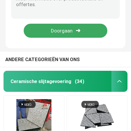
Oranjerode van de de Ploegrand van de Polyurethaansneeuw het Blad Hoge Slijtvast
Duidelijk Type en Diamond Grooved Rubber Lagging Sheet voor Transportbandrol
ceramische katrolbekleding
Kleine Diamond Groove Rubber Conveyor Pulley-Bekleding met Laag Plakkend
Bulk Materiële de Rokraad van de Morserijtransportband 8mm tot 20mm het dikke Polyurethaan Begrenzen
De Bekleding van de transportbandkatrol
Diamond Pattern Conveyor Pulley Lagging-Blad van de Trommel het Rubberbekleding 10 Meter
De Raad van de transportbandrok
ANDERE CATEGORIEËN VAN ONS
de dubbele raad van de verbindingsrok
Ceramische slijtagevoering
(34)
De Bars van het transportbandeffect
het bed van het transportbandeffect
polyurethaanblad