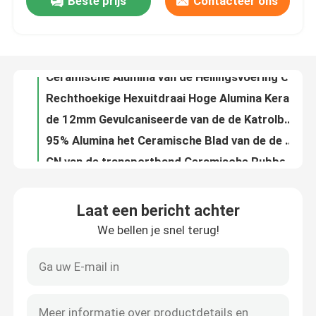
Beste prijs
Contacteer ons
Van de de Visgraat de Rubberbekleding van de aandrijvingskatrol van de de Transportbandkatrol Bekleding van de de Trommeldia
Ceramische Alumina van de Hellingsvoering Ceramische Voering voor Transportband
Over ons
Rechthoekige Hexuitdraai Hoge Alumina Keramische tegels Ceramische Rubber Samengestelde Voering
de 12mm Gevulcaniseerde van de de Katrolbekleding van de Laagtransportband van de de Trommelkatrol Rubberbekleding Plakkend
Fabrieksreis
95% Alumina het Ceramische Blad van de de Katrolbekleding van de Trommelbekleding NR SBR Rubber
CN van de transportband Ceramische Rubberbekleding de Trommelbekleding Plakkend van de Laagtransportband
Kwaliteitscontrole
Gietend Polyurethaan die het Dubbele Blad van de de Raadsvoering van de Verbindingsrok begrenzen
De slijtvaste Urethane Voering van het het Product10m 15m Polyurethaan van het Bladpolyurethaan
Urethane van het het Productelastomeer van het schurings Slijtvast Polyurethaan Bladpu Blad
Contacteer ons
Van het het Productpolyurethaan van het Mijnbouwpolyurethaan Rubber de Slijtagevoering
Laat een bericht achter
Van het het Polyurethaanblad Pu van het overdrachtpunt Gietend de Voeringsblad
nieuws
We bellen je snel terug!
Het poly Dubbele Raadsy Type Pu van de Verbindingsrok Polyurethaan Begrenzen
Zwarte Polyurethaantransportband die Rubber 2m*10m Begrenzende Rubbervoering begrenzen
Ceramische slijtagevoering
Het Rubber van de polyurethaanrok voor Transportband die Bulk Materiële Behandeling ontginnen
Hoog Slijtvast het Polyurethaanblad van de Transportbandschraper
Alumina Ceramische Voering