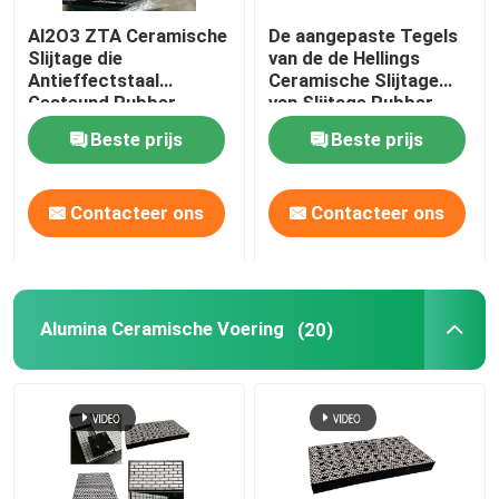
Al2O3 ZTA Ceramische
De aangepaste Tegels
Polyurethaanproduct
Slijtage die
van de de Hellings
Antieffectstaal
Ceramische Slijtage
Gesteund Rubber
van Slijtage Rubber
Ceramische Slijtagetegels
voeren
Ceramische Voeringen
Beste prijs
Beste prijs
Transportbandreinigingsmachine
Contacteer ons
Contacteer ons
Alumina Ceramische Voering
(20)